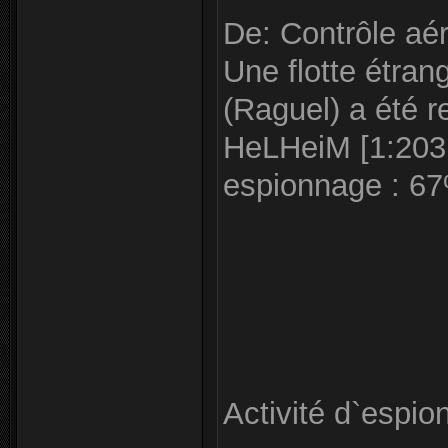
De: Contrôle aér
Une flotte étran
(Raguel) a été r
HeLHeiM [1:203:9
espionnage : 6
Activité d`espio