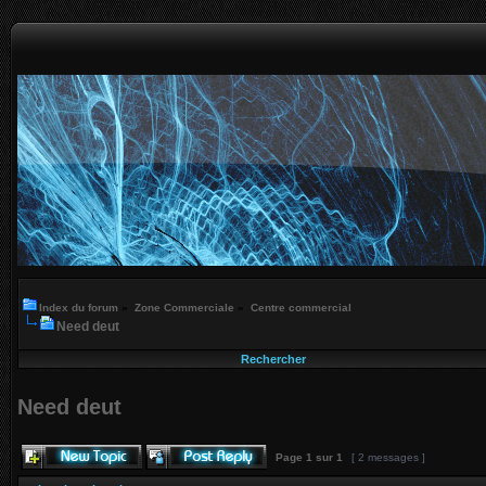
Index du forum
»
Zone Commerciale
»
Centre commercial
Need deut
Rechercher
Need deut
Page
1
sur
1
[ 2 messages ]