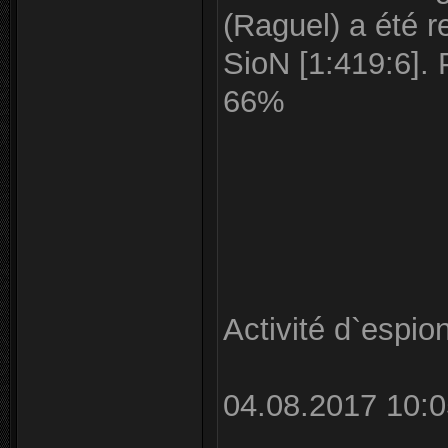
(Raguel) a été r
SioN [1:419:6]. 
66%
Activité d`espi
04.08.2017 10:0