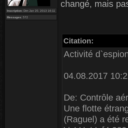
changé, mais pas 
Inscription:
Dim Jan 20, 2013 16:11
Messages:
572
Citation:
Activité d`espi
04.08.2017 10:2
De: Contrôle aér
Une flotte étran
(Raguel) a été r