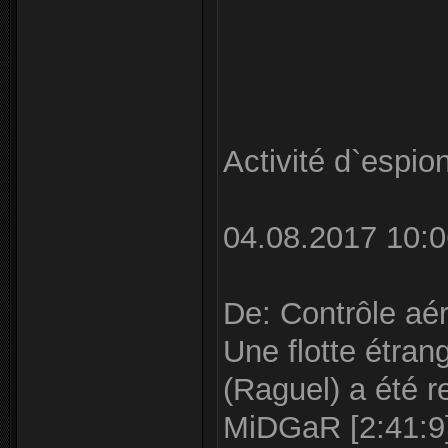
Activité d`espi
04.08.2017 10:0
De: Contrôle aér
Une flotte étran
(Raguel) a été r
MiDGaR [2:41:9]