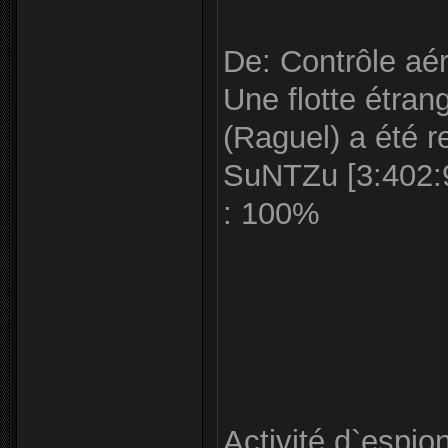
De: Contrôle aér
Une flotte étran
(Raguel) a été r
SuNTZu [3:402:9
: 100%
Activité d`espio