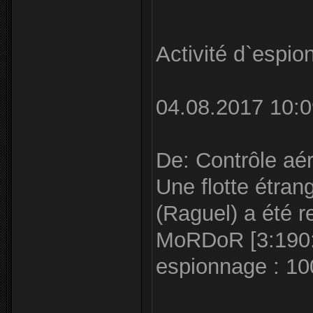
Activité d`espi
04.08.2017 10:0
De: Contrôle aér
Une flotte étran
(Raguel) a été r
MoRDoR [3:190:1
espionnage : 1