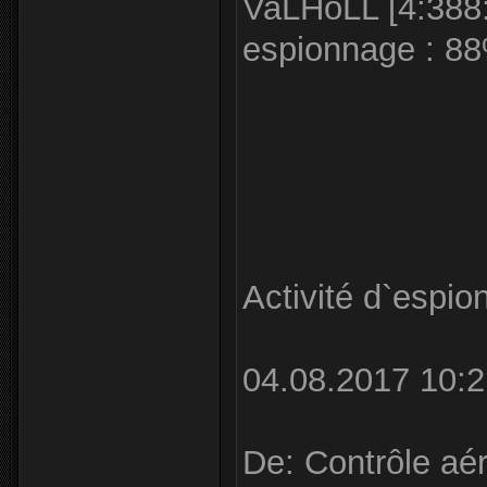
VaLHoLL [4:388:6
espionnage : 8
Activité d`espi
04.08.2017 10:2
De: Contrôle aér