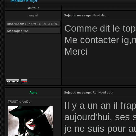
Imprimer le sujet
Auteur
raguel
Sujet du message:
Need deut
Inscription:
Lun Oct 14, 2013 13:51
Comme dit le topi
Messages:
62
Me contacter ig,
Merci
Aeris
Sujet du message:
Re: Need deut
TRUST refoulée
Il y a un an il fr
aujourd'hui, ses 
je ne suis pour a