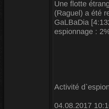
Une flotte étran
(Raguel) a été r
GaLBaDia [4:132:
espionnage : 2
Activité d`espi
04.08.2017 10:1