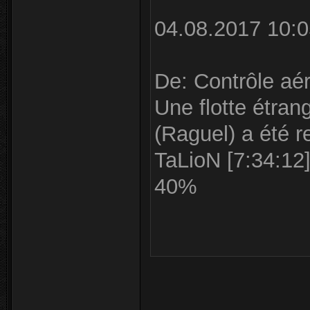
04.08.2017 10:0
De: Contrôle aér
Une flotte étran
(Raguel) a été r
TaLioN [7:34:12]
40%
_____________