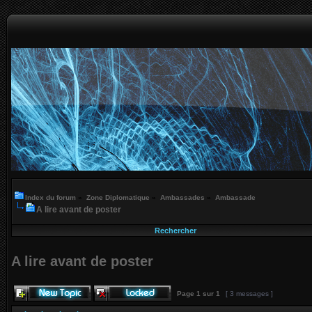
Index du forum
»
Zone Diplomatique
»
Ambassades
»
Ambassade
A lire avant de poster
Rechercher
A lire avant de poster
Page
1
sur
1
[ 3 messages ]