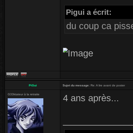
Pigui a écrit:
du coup ca pisse
PiGui
Sujet du message:
Re: A lire avant de poster
G33ktateur à la retraite
4 ans après...
_____________