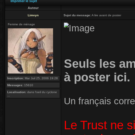
Imprimer le sujet
Auteur
Limvyn
Sujet du message:
A lire avant de poster
Femme de ménage
Seuls les a
à poster ici.
Inscription:
Mar Juil 25, 2006 19:28
Messages:
15610
Localisation:
dans l'oeil du cyclone
...
Un français corre
Le Trust ne 