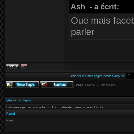
Ash_- a écrit:
Oue mais faceb
parler
Afficher les messages postés depuis:
Page
1
sur
1
[ 3 messages ]
Qui est en ligne
Utilisateurs parcourant ce forum: Aucun utilisateur enregistré et 1 invité
Panel
Haut