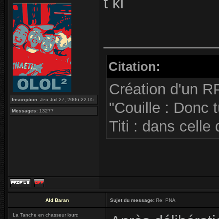
t ki
_____________
Citation:
Création d'un R
Inscription:
Jeu Juil 27, 2006 22:05
"Couille : Donc 
Messages:
13277
Titi : dans celle 
Ald Baran
Sujet du message:
Re: PNA
La Tanche en chasseur lourd