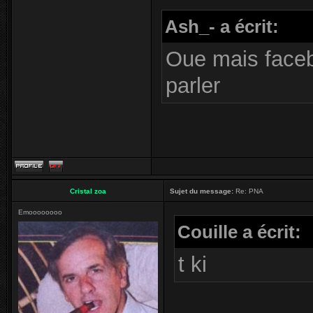
Ash_- a écrit:
Oue mais faceb
parler
Cristal zoa
Sujet du message:
Re: PNA
Emoooooooo
Couille a écrit:
t ki