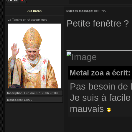
Ald Baran
Sujet du message:
Re: PNA
La Tanche en chasseur lourd
Petite fenêtre ?
_____________
Metal zoa a écrit:
Pas besoin de 
Inscription:
Lun Aoû 07, 2006 23:03
Je suis à facile
Messages:
12999
mauvais