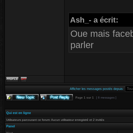
Ash_- a écrit:
Oue mais faceb
parler
Afficher les messages postés depuis:
Page
1
sur
1
[ 6 messages ]
Qui est en ligne
Utilisateurs parcourant ce forum: Aucun utilisateur enregistré et 2 invités
Panel
Haut