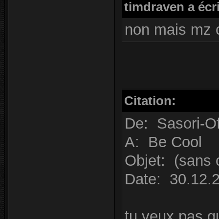
timdraven a écri
non mais mz c'
Citation:
De: Sasori-Of
A: Be Cool
Objet: (sans 
Date: 30.12.
tu veux pas qu