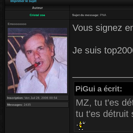
Imprimer le sujet
Auteur
Cristal zoa
Sujet du message:
PNA
Emoooooooo
Vous signez e
Je suis top200
____________
PiGui a écrit:
Inscription:
Ven Juil 28, 2006 00:54
MZ, tu t'es dé
Messages:
2435
tu t'es détrui