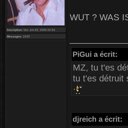
WUT ? WAS I
Inscription:
Ven Juil 28, 2006 00:54
____________
Messages:
2435
PiGui a écrit:
MZ, tu t'es dé
tu t'es détrui
djreich a écrit: