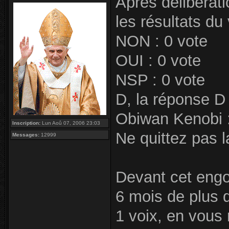
Après délibérati
les résultats du 
NON : 0 vote
OUI : 0 vote
NSP : 0 vote
D, la réponse D 
Obiwan Kenobi :
Inscription:
Lun Aoû 07, 2006 23:03
Ne quittez pas la
Messages:
12999
Devant cet engo
6 mois de plus d
1 voix, en vous 