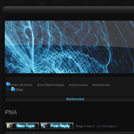
Index du forum
»
Zone Diplomatique
»
Ambassades
»
Ambassade
PNA
Rechercher
PNA
Page
1
sur
1
[ 6 messages ]