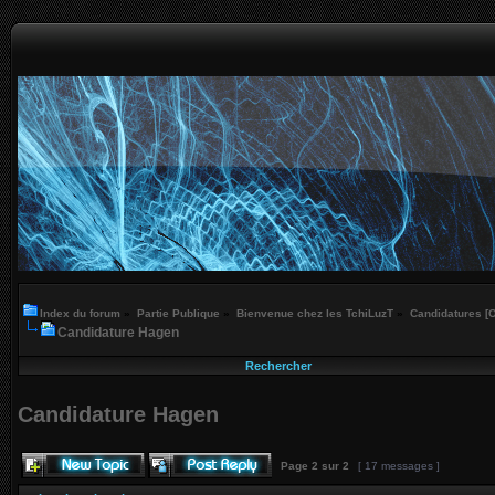
Index du forum
»
Partie Publique
»
Bienvenue chez les TchiLuzT
»
Candidatures [
Candidature Hagen
Rechercher
Candidature Hagen
Page
2
sur
2
[ 17 messages ]