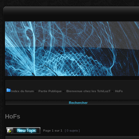
Index du forum
»
Partie Publique
»
Bienvenue chez les TchiLuzT
»
HoFs
Rechercher
HoFs
Page
1
sur
1
[ 0 sujets ]