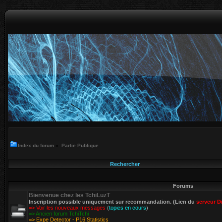
Index du forum
»
Partie Publique
Rechercher
Forums
Bienvenue chez les TchiLuzT
Inscription possible uniquement sur recommandation. (Lien du
serveur D
=> Voir les nouveaux messages
(
topics en cours
)
=> Ancien forum TchiTchi
=> Expe Detector - P16 Statistics