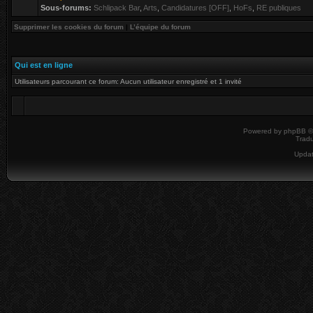
Sous-forums:
Schlipack Bar
,
Arts
,
Candidatures [OFF]
,
HoFs
,
RE publiques
Supprimer les cookies du forum
|
L’équipe du forum
Qui est en ligne
Utilisateurs parcourant ce forum: Aucun utilisateur enregistré et 1 invité
Powered by
phpBB
©
Tradu
Upda