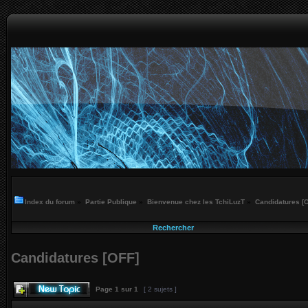
Index du forum
»
Partie Publique
»
Bienvenue chez les TchiLuzT
»
Candidatures [
Rechercher
Candidatures [OFF]
Page
1
sur
1
[ 2 sujets ]