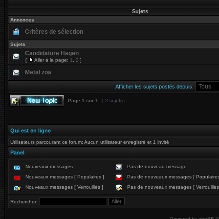
Sujets
Annonces
Critères de sélection
Sujets
Candidature Hagen
[
Aller à la page:
1
,
2
]
Metal zoa
Afficher les sujets postés depuis:
Page
1
sur
1
[ 2 sujets ]
Qui est en ligne
Utilisateurs parcourant ce forum: Aucun utilisateur enregistré et 1 invité
Panel
Nouveaux messages
Pas de nouveau message
Nouveaux messages [ Populaires ]
Pas de nouveaux messages [ Populaires
Nouveaux messages [ Verrouillés ]
Pas de nouveaux messages [ Verrouillés
Rechercher:
Powered by
phpBB
©