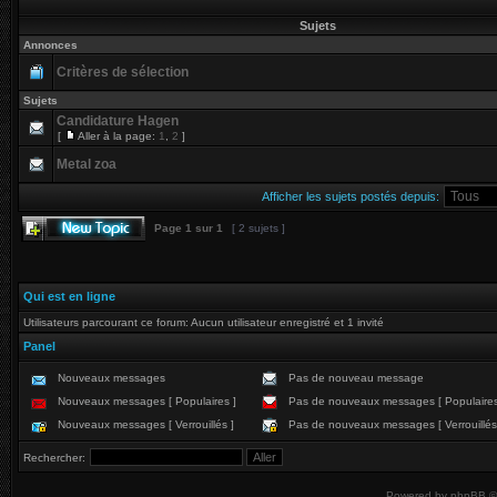
Sujets
Annonces
Critères de sélection
Sujets
Candidature Hagen
[
Aller à la page:
1
,
2
]
Metal zoa
Afficher les sujets postés depuis:
Page
1
sur
1
[ 2 sujets ]
Qui est en ligne
Utilisateurs parcourant ce forum: Aucun utilisateur enregistré et 1 invité
Panel
Nouveaux messages
Pas de nouveau message
Nouveaux messages [ Populaires ]
Pas de nouveaux messages [ Populaires
Nouveaux messages [ Verrouillés ]
Pas de nouveaux messages [ Verrouillés
Rechercher:
Powered by
phpBB
©