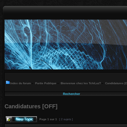
Index du forum
»
Partie Publique
»
Bienvenue chez les TchiLuzT
»
Candidatures [
Rechercher
Candidatures [OFF]
Page
1
sur
1
[ 2 sujets ]