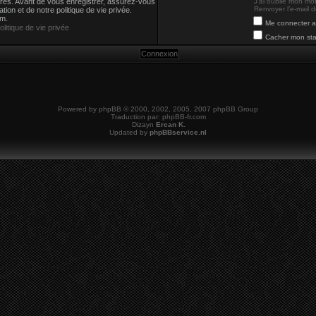
strés. Avant de vous enregistrer, assurez-vous
J’ai oublié mon mo
Renvoyer l’e-mail d
tion et de notre politique de vie privée.
um.
Me connecter a
olitique de vie privée
Cacher mon stat
Powered by
phpBB
© 2000, 2002, 2005, 2007 phpBB Group
Traduction par:
phpBB-fr.com
Dizayn
Ercan K.
Updated by
phpBBservice.nl