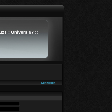
uzT : Univers 67 ::
Connexion