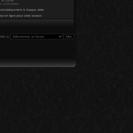
t de passe
e confirmation
utomatiquement à chaque visite
ut en ligne pour cette session
Aller à: