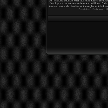
permissions additionnelles aux utilisateurs enregi
d’avoir pris connaissance de nos conditions d’utilisa
Assurez-vous de bien lire tout le règlement du for
Conditions d’utilisation
|
P