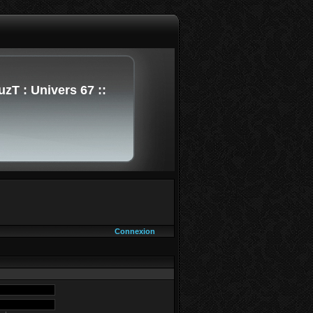
uzT : Univers 67 ::
Connexion