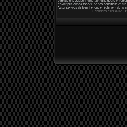
permissions additionnelles aux utilisateurs enregi
d’avoir pris connaissance de nos conditions d’utilisa
Assurez-vous de bien lire tout le règlement du for
Conditions d’utilisation
|
P