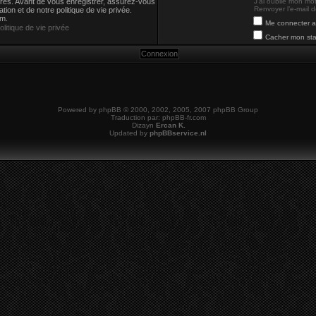
strés. Avant de vous enregistrer, assurez-vous
J’ai oublié mon mo
Renvoyer l’e-mail d
tion et de notre politique de vie privée.
um.
Me connecter a
olitique de vie privée
Cacher mon stat
Powered by
phpBB
© 2000, 2002, 2005, 2007 phpBB Group
Traduction par:
phpBB-fr.com
Dizayn
Ercan K.
Updated by
phpBBservice.nl