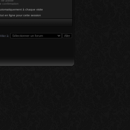
t de passe
e confirmation
utomatiquement à chaque visite
ut en ligne pour cette session
Aller à: