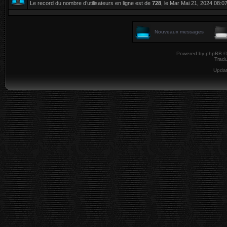
Le record du nombre d’utilisateurs en ligne est de
728
, le Mar Mai 21, 2024 08:0
Nouveaux messages
Powered by
phpBB
©
Tradu
Upda