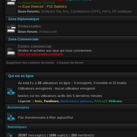
=> Ancien forum TchiTchi
=> Expe Detector - P16 Statistics
Sous-forums:
Schlipack Bar
,
Arts
,
Candidatures [OFF]
,
HoFs
,
RE publiques
Zone Diplomatique
Ambassades
Sous-forum:
Ambassade
Zone Commerciale
Centre commercial
Vendez et achetez aux taux qui vous conviennent.
Ceci est une partie publique
Supprimer les cookies du forum
|
L’équipe du forum
Qui est en ligne
Au total il y a
15
utilisateurs en ligne :: 0 enregistré, 0 invisible et 15 invités
Utilisateurs enregistrés : Aucun utilisateur enregistré
basées sur les utilisateurs actifs des 5 dernières minutes
Légende ::
Amis
,
Fantômes
,
Modérateurs globaux
,
TchiLuzT
,
Vétérans
Anniversaires
Pas d’anniversaire à fêter aujourd’hui
Statistiques
35397
message(s) |
1686
sujet(s) |
250
membre(s)