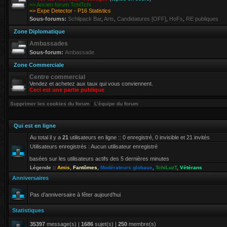
=> Ancien forum TchiTchi
=> Expe Detector - P16 Statistics
Sous-forums:
Schlipack Bar
,
Arts
,
Candidatures [OFF]
,
HoFs
,
RE publiques
Zone Diplomatique
Ambassades
Sous-forum:
Ambassade
Zone Commerciale
Centre commercial
Vendez et achetez aux taux qui vous conviennent.
Ceci est une partie publique
Supprimer les cookies du forum
|
L’équipe du forum
Qui est en ligne
Au total il y a
21
utilisateurs en ligne :: 0 enregistré, 0 invisible et 21 invités
Utilisateurs enregistrés : Aucun utilisateur enregistré
basées sur les utilisateurs actifs des 5 dernières minutes
Légende ::
Amis
,
Fantômes
,
Modérateurs globaux
,
TchiLuzT
,
Vétérans
Anniversaires
Pas d’anniversaire à fêter aujourd’hui
Statistiques
35397
message(s) |
1686
sujet(s) |
250
membre(s)