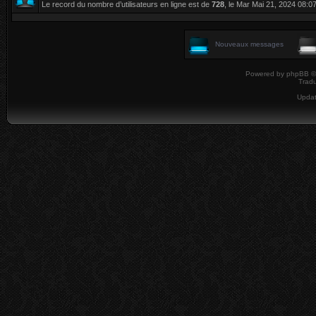
Le record du nombre d’utilisateurs en ligne est de
728
, le Mar Mai 21, 2024 08:0
Nouveaux messages
Powered by
phpBB
©
Tradu
Upda