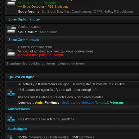
=> Ancien forum TchiTchi
=> Expe Detector - P16 Statistics
Sous-forums:
Schlipack Bar
,
Arts
,
Candidatures [OFF]
,
HoFs
,
RE publiques
Zone Diplomatique
Ambassades
Sous-forum:
Ambassade
Zone Commerciale
Centre commercial
Vendez et achetez aux taux qui vous conviennent.
Ceci est une partie publique
Supprimer les cookies du forum
|
L’équipe du forum
Qui est en ligne
Au total il y a
8
utilisateurs en ligne :: 0 enregistré, 0 invisible et 8 invités
Utilisateurs enregistrés : Aucun utilisateur enregistré
basées sur les utilisateurs actifs des 5 dernières minutes
Légende ::
Amis
,
Fantômes
,
Modérateurs globaux
,
TchiLuzT
,
Vétérans
Anniversaires
Pas d’anniversaire à fêter aujourd’hui
Statistiques
35397
message(s) |
1686
sujet(s) |
250
membre(s)