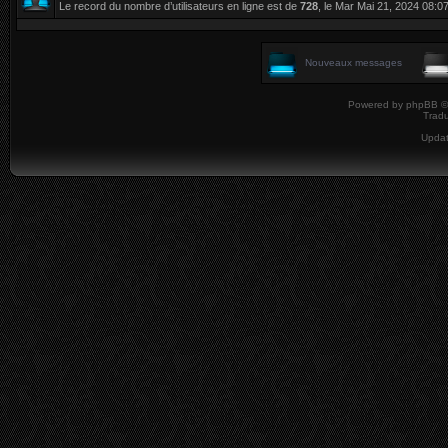
Le record du nombre d’utilisateurs en ligne est de
728
, le Mar Mai 21, 2024 08:0
Nouveaux messages
Powered by
phpBB
©
Tradu
Upda